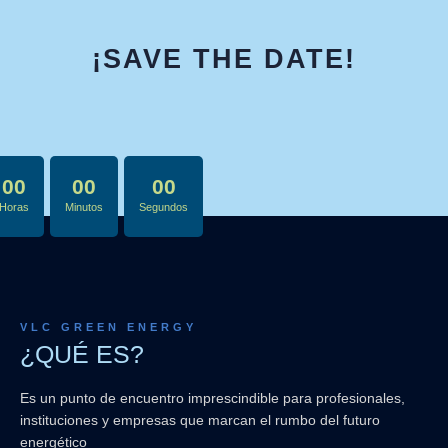
¡SAVE THE DATE!
00
00
00
Horas
Minutos
Segundos
VLC GREEN ENERGY
¿QUÉ ES?
Es un punto de encuentro imprescindible para profesionales,
instituciones y empresas que marcan el rumbo del futuro
energético