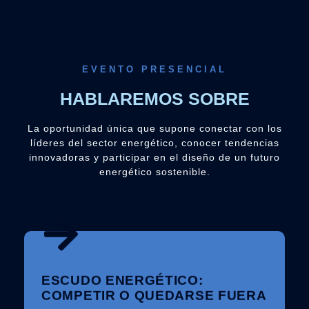
EVENTO PRESENCIAL
HABLAREMOS SOBRE
La oportunidad única que supone conectar con los
líderes del sector energético, conocer tendencias
innovadoras y participar en el diseño de un futuro
energético sostenible.
ESCUDO ENERGÉTICO: COMPETIR O
QUEDARSE FUERA
ESCUDO ENERGÉTICO:
La transición energética ya no es solo una obligación regulatoria: es
una oportunidad estratégica. En esta mesa exploraremos cómo las
COMPETIR O QUEDARSE FUERA
empresas pueden blindar su competitividad, garantizar la estabilidad